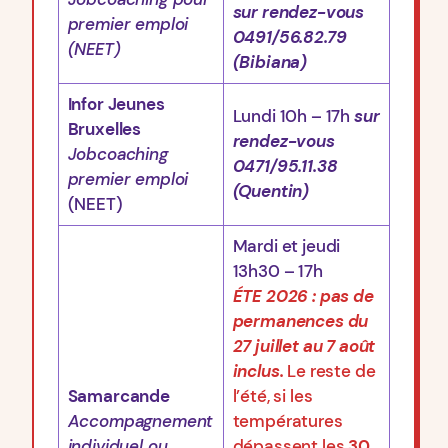
sur rendez-vous
premier emploi
0491/56.82.79
(NEET)
(Bibiana)
Infor Jeunes
Lundi 10h – 17h
sur
Bruxelles
rendez-vous
Jobcoaching
0471/95.11.38
premier emploi
(Quentin)
(NEET)
Mardi et jeudi
13h30 – 17h
ÉTE 2026 : pas de
permanences du
27 juillet au 7 août
inclus.
Le reste de
Samarcande
l’été, si les
Accompagnement
températures
individuel ou
dépassent les
30