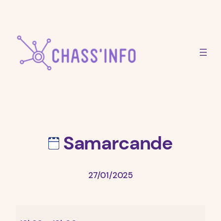
Aller
au
contenu
Samarcande
27/01/2025
Samarcande