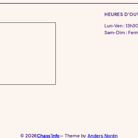
HEURES D’OU
Lun-Ven : 13h3
Sam-Dim : Fer
© 2026
Chass'Info
— Theme by
Anders Norén