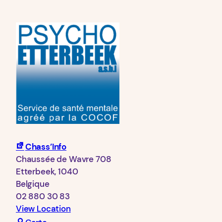
Chass’Info
Chaussée de Wavre 708
Etterbeek
,
1040
Belgique
02 880 30 83
View Location
Chass’Info