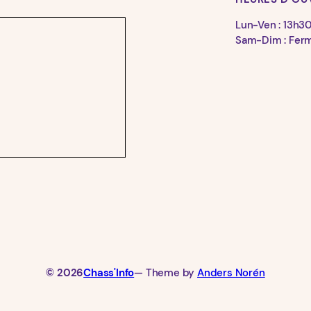
Lun-Ven : 13h3
Sam-Dim : Fer
© 2026
Chass'Info
— Theme by
Anders Norén