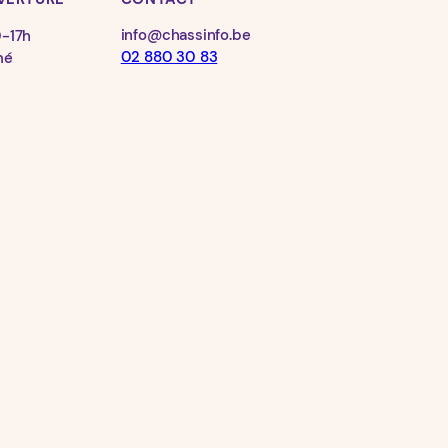
info@chassinfo.be
0-17h
02 880 30 83
mé