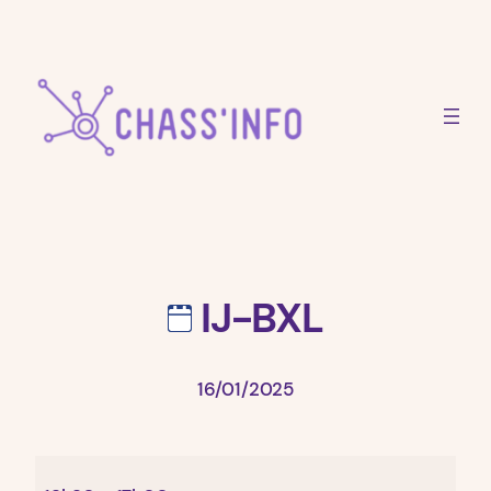
Aller
au
contenu
IJ-BXL
16/01/2025
IJ-