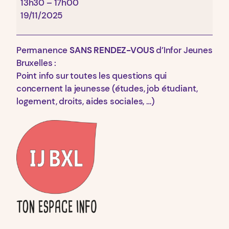
BXL
13h30
–
17h00
19/11/2025
Permanence
SANS RENDEZ-VOUS
d’Infor Jeunes
Bruxelles :
Point info sur toutes les questions qui
concernent la jeunesse (études, job étudiant,
logement, droits, aides sociales, …)