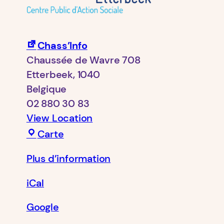
Chass’Info
Chaussée de Wavre 708
Etterbeek
,
1040
Belgique
02 880 30 83
View Location
Chass’Info
Carte
Plus d’information
iCal
Google