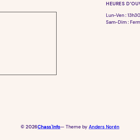
HEURES D’OU
Lun-Ven : 13h3
Sam-Dim : Fer
© 2026
Chass'Info
— Theme by
Anders Norén