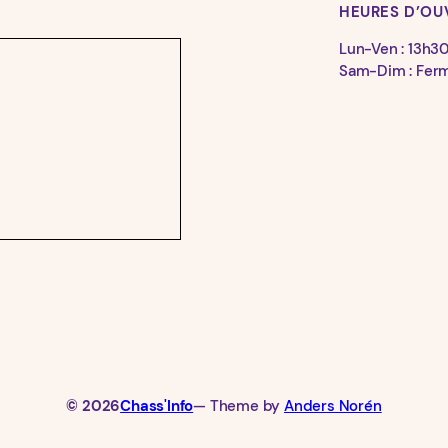
HEURES D’OU
Lun-Ven : 13h3
Sam-Dim : Fer
© 2026
Chass'Info
— Theme by
Anders Norén