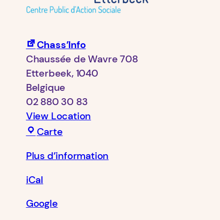
Chass’Info
Chaussée de Wavre 708
Etterbeek
,
1040
Belgique
02 880 30 83
View Location
Chass’Info
Carte
Plus d’information
iCal
Google