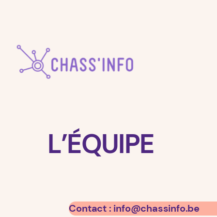
Aller
au
contenu
L’ÉQUIPE
Contact : info
@chassinfo.be