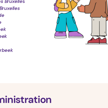
es Bruxelle
s
Bruxelles
de
e
eek
eek
rbeek
o
ministration