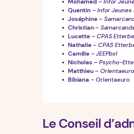
Mohamed
–
Infor Jeun
Quentin
–
Infor Jeunes 
Joséphine
–
Samarcan
Christian
–
Samarcand
Lucette
–
CPAS Etterb
Nathalie
–
CPAS Etterb
Camille
– JEEPbxl
Nicholas
–
Psycho-Ette
Matthieu
–
Orientaeur
Bibiana
– Orientaeuro
Le Conseil d’ad